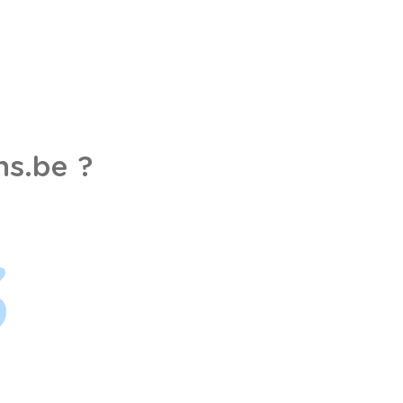
s.be ?
3