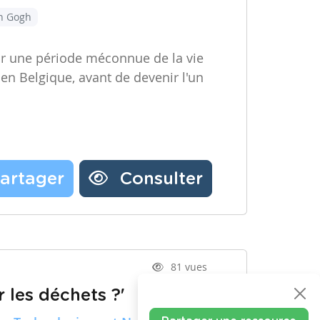
an Gogh
ir une période méconnue de la vie
 en Belgique, avant de devenir l'un
artager
Consulter
81 vues
 les déchets ?'