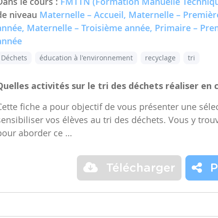
Dans le cours :
FMTTN (Formation Manuelle Techniqu
de niveau
Maternelle – Accueil, Maternelle – Premiè
année, Maternelle – Troisième année, Primaire – Pr
année
Déchets
éducation à l'environnement
recyclage
tri
Quelles activités sur le tri des déchets réaliser en 
Cette fiche a pour objectif de vous présenter une sélec
sensibiliser vos élèves au tri des déchets. Vous y trou
pour aborder ce …
Télécharger
P