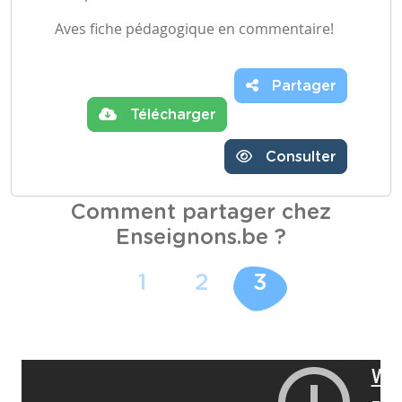
Aves fiche pédagogique en commentaire!
Partager
Télécharger
Consulter
Comment partager chez
Enseignons.be ?
1
2
3