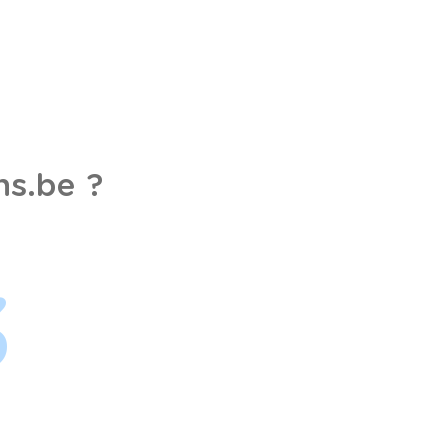
s.be ?
3