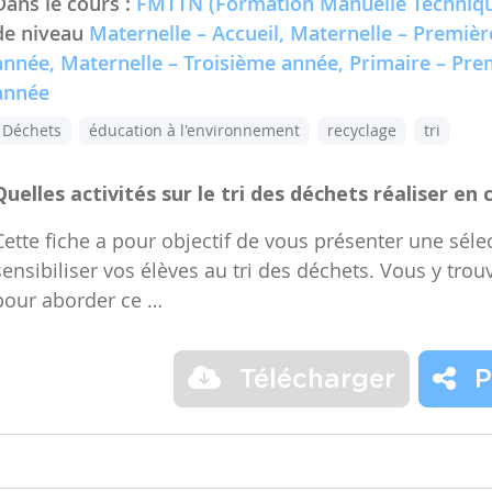
Dans le cours :
FMTTN (Formation Manuelle Techniqu
de niveau
Maternelle – Accueil, Maternelle – Premiè
année, Maternelle – Troisième année, Primaire – Pr
année
Déchets
éducation à l'environnement
recyclage
tri
Quelles activités sur le tri des déchets réaliser en 
Cette fiche a pour objectif de vous présenter une sélec
sensibiliser vos élèves au tri des déchets. Vous y trou
pour aborder ce …
Télécharger
P