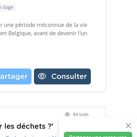
an Gogh
ir une période méconnue de la vie
 en Belgique, avant de devenir l'un
artager
Consulter
84 vues
 les déchets ?'