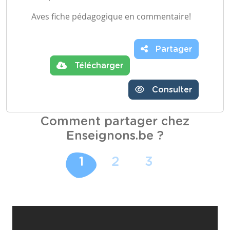
Aves fiche pédagogique en commentaire!
Partager
Télécharger
Consulter
Comment partager chez
Enseignons.be ?
1
2
3