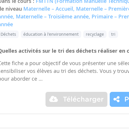
Dans le cours :
FMTTN (Formation Manuelle Techniqu
de niveau
Maternelle – Accueil, Maternelle – Premiè
année, Maternelle – Troisième année, Primaire – Pr
année
Déchets
éducation à l'environnement
recyclage
tri
Quelles activités sur le tri des déchets réaliser en 
Cette fiche a pour objectif de vous présenter une sélec
sensibiliser vos élèves au tri des déchets. Vous y trou
pour aborder ce …
Télécharger
P