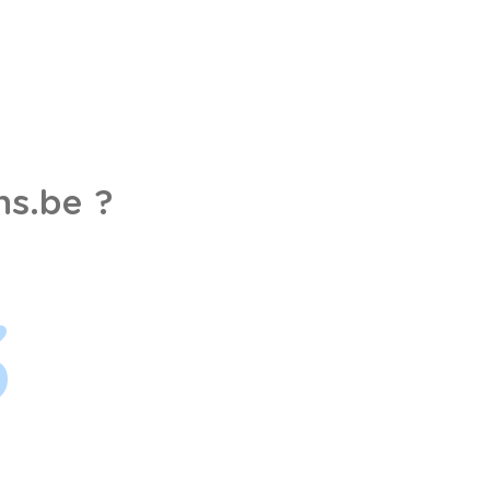
s.be ?
3