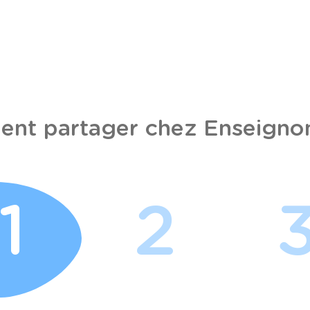
nt partager chez Enseignon
1
2