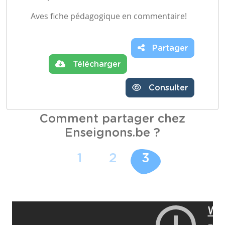
Aves fiche pédagogique en commentaire!
Partager
Télécharger
Consulter
Comment partager chez
Enseignons.be ?
1
2
3