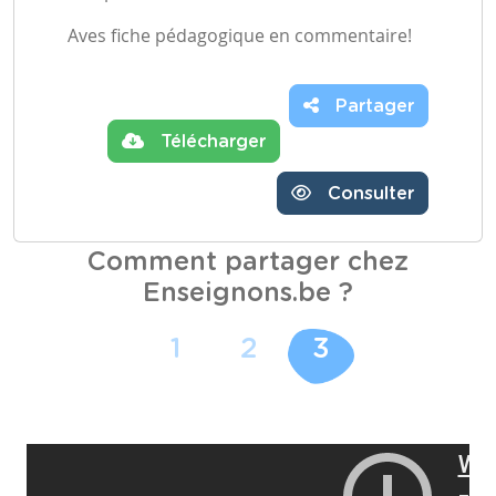
Aves fiche pédagogique en commentaire!
Partager
Télécharger
Consulter
Comment partager chez
Enseignons.be ?
1
2
3