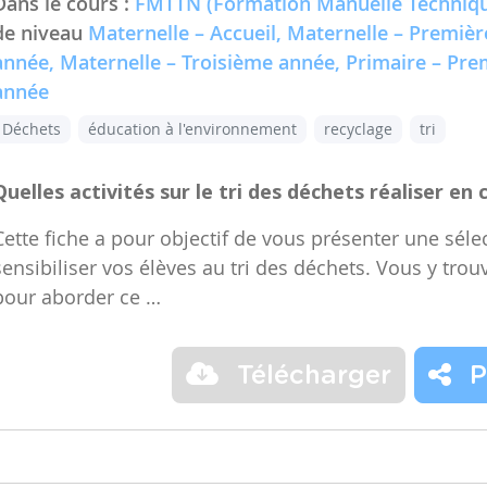
Dans le cours :
FMTTN (Formation Manuelle Techniqu
de niveau
Maternelle – Accueil, Maternelle – Premiè
année, Maternelle – Troisième année, Primaire – Pr
année
Déchets
éducation à l'environnement
recyclage
tri
Quelles activités sur le tri des déchets réaliser en 
Cette fiche a pour objectif de vous présenter une sélec
sensibiliser vos élèves au tri des déchets. Vous y trou
pour aborder ce …
Télécharger
P