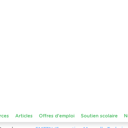
Belgique
Borinage
histoire de l'art
podcast
Vincent v
Cette ressource audio propose aux élèves de découvr
de Vincent van Gogh, lorsqu'il vivait dans le Borinage,
des peintres les plus célèbres au monde.
À travers un récit immersif adapté …
Télécharger
P
28 juillet 2026 14:29
Animation 'Pourquoi et comment trier