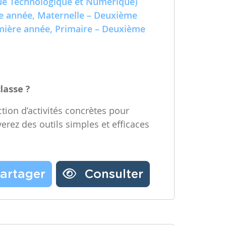
e Technologique et Numérique)
Partager une ressource
re année, Maternelle – Deuxième
emière année, Primaire – Deuxième
Nos partenaires
Notre newsletter
Contactez-nous
classe ?
tion d’activités concrètes pour
verez des outils simples et efficaces
artager
Consulter