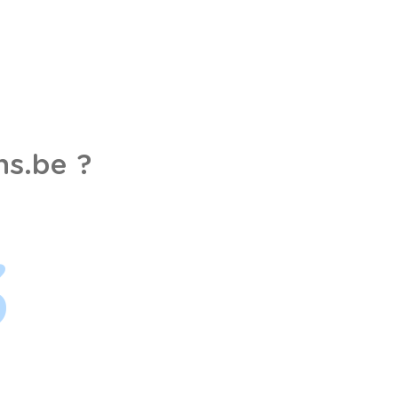
s.be ?
3