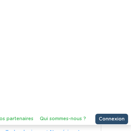
an Gogh
ir une période méconnue de la vie
 en Belgique, avant de devenir l'un
artager
Consulter
95 vues
 les déchets ?'