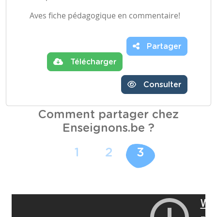
Aves fiche pédagogique en commentaire!
Partager
Télécharger
Consulter
Comment partager chez
Enseignons.be ?
1
2
3