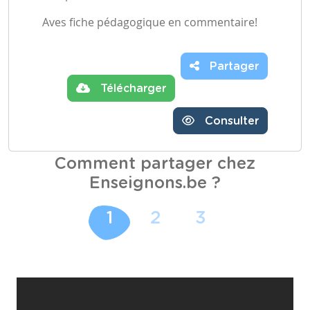
Aves fiche pédagogique en commentaire!
Partager
Télécharger
Consulter
Comment partager chez
Enseignons.be ?
1
2
3