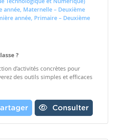
e Technologique et Numérique)
Partager une ressource
re année, Maternelle – Deuxième
emière année, Primaire – Deuxième
Nos partenaires
Notre newsletter
Contactez-nous
classe ?
tion d’activités concrètes pour
verez des outils simples et efficaces
artager
Consulter