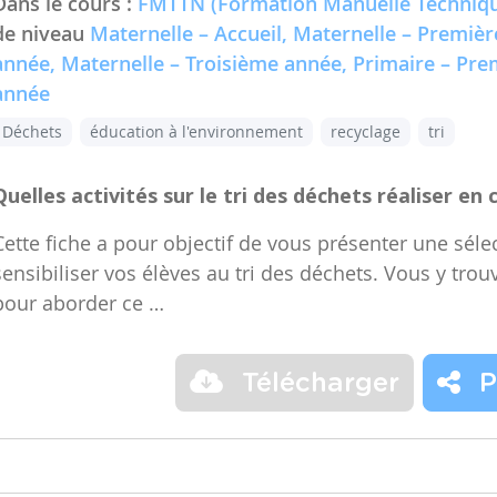
Dans le cours :
FMTTN (Formation Manuelle Techniqu
de niveau
Maternelle – Accueil, Maternelle – Premiè
année, Maternelle – Troisième année, Primaire – Pr
année
Déchets
éducation à l'environnement
recyclage
tri
Quelles activités sur le tri des déchets réaliser en 
Cette fiche a pour objectif de vous présenter une sélec
sensibiliser vos élèves au tri des déchets. Vous y trou
pour aborder ce …
Télécharger
P