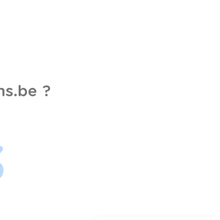
s.be ?
3