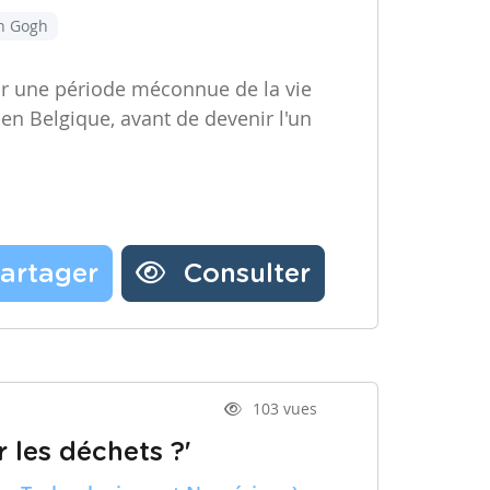
an Gogh
ir une période méconnue de la vie
 en Belgique, avant de devenir l'un
artager
Consulter
103 vues
 les déchets ?'