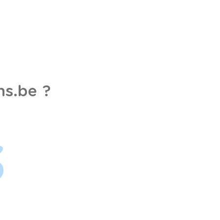
s.be ?
3