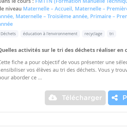
Dans le cours :
FMTTN (Formation Manuelle Techniqu
de niveau
Maternelle – Accueil, Maternelle – Premiè
année, Maternelle – Troisième année, Primaire – Pr
année
Déchets
éducation à l'environnement
recyclage
tri
Quelles activités sur le tri des déchets réaliser en 
Cette fiche a pour objectif de vous présenter une sélec
sensibiliser vos élèves au tri des déchets. Vous y trou
pour aborder ce …
Télécharger
P