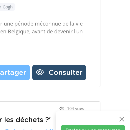
an Gogh
ir une période méconnue de la vie
 en Belgique, avant de devenir l'un
artager
Consulter
104 vues
 les déchets ?'