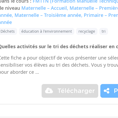
Dans le cours :
FMTTN (Formation Manuelle Techniqu
de niveau
Maternelle – Accueil, Maternelle – Premiè
année, Maternelle – Troisième année, Primaire – Pr
année
Déchets
éducation à l'environnement
recyclage
tri
Quelles activités sur le tri des déchets réaliser en 
Cette fiche a pour objectif de vous présenter une sélec
sensibiliser vos élèves au tri des déchets. Vous y trou
pour aborder ce …
Télécharger
P