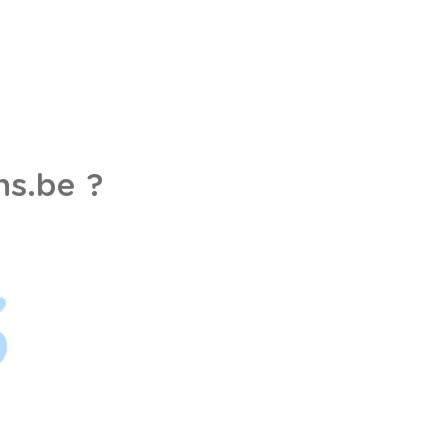
s.be ?
3