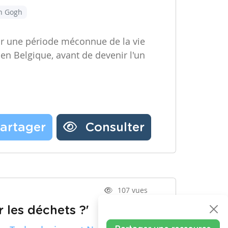
an Gogh
ir une période méconnue de la vie
 en Belgique, avant de devenir l'un
artager
Consulter
107 vues
 les déchets ?'