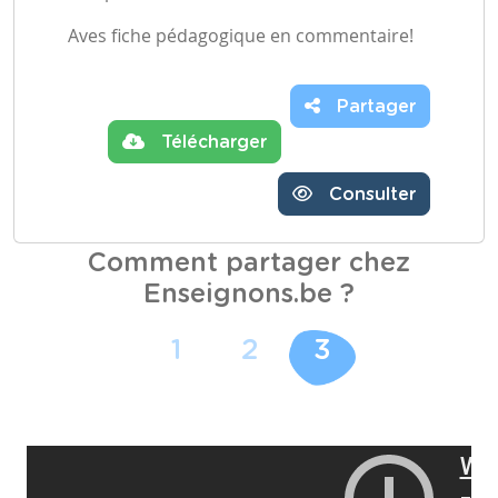
Aves fiche pédagogique en commentaire!
Partager
Télécharger
Consulter
Comment partager chez
Enseignons.be ?
1
2
3