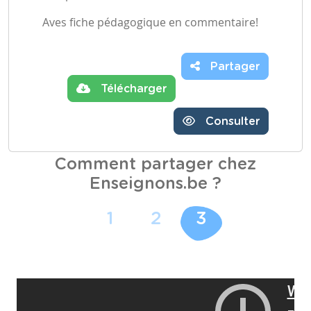
Aves fiche pédagogique en commentaire!
Partager
Télécharger
Consulter
Comment partager chez
Enseignons.be ?
1
2
3