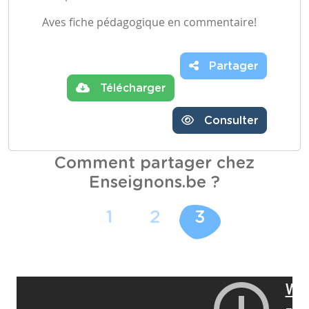
Aves fiche pédagogique en commentaire!
Partager
Télécharger
Consulter
Comment partager chez
Enseignons.be ?
1
2
3