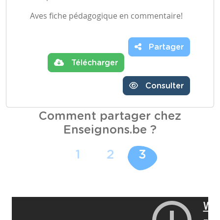
Aves fiche pédagogique en commentaire!
Partager
Télécharger
Consulter
Comment partager chez
Enseignons.be ?
1
2
3