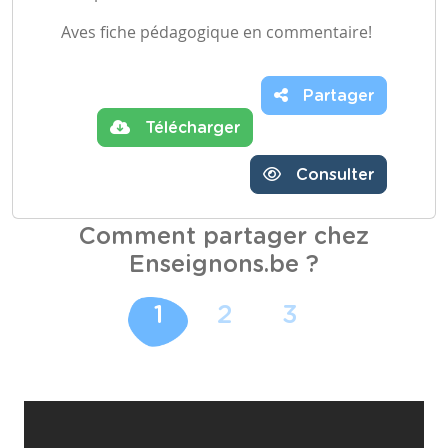
Aves fiche pédagogique en commentaire!
Partager
Télécharger
Consulter
Comment partager chez
Enseignons.be ?
1
2
3