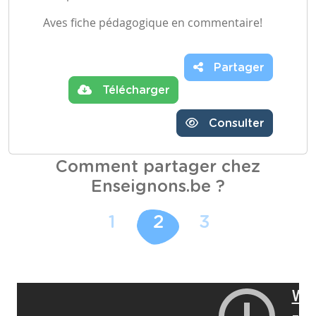
Aves fiche pédagogique en commentaire!
Partager
Télécharger
Consulter
Comment partager chez
Enseignons.be ?
1
2
3