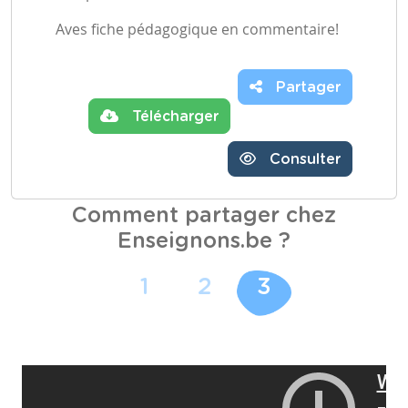
Aves fiche pédagogique en commentaire!
Partager
Télécharger
Consulter
Comment partager chez
Enseignons.be ?
1
2
3