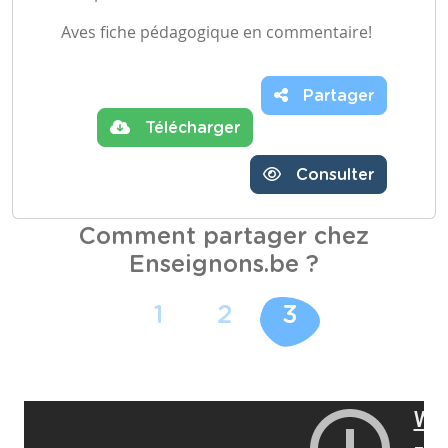
Aves fiche pédagogique en commentaire!
Partager
Télécharger
Consulter
Comment partager chez
Enseignons.be ?
1
2
3