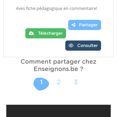
Aves fiche pédagogique en commentaire!
Partager
Télécharger
Consulter
Comment partager chez
Enseignons.be ?
1
2
3