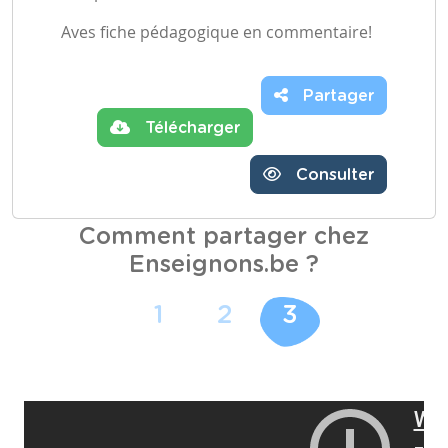
Aves fiche pédagogique en commentaire!
Partager
Télécharger
Consulter
Comment partager chez
Enseignons.be ?
1
2
3