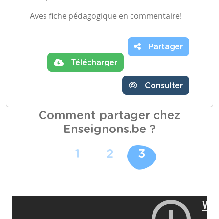
Aves fiche pédagogique en commentaire!
Partager
Télécharger
Consulter
Comment partager chez
Enseignons.be ?
1
2
3