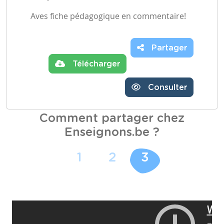
Aves fiche pédagogique en commentaire!
Partager
Télécharger
Consulter
Comment partager chez
Enseignons.be ?
1
2
3