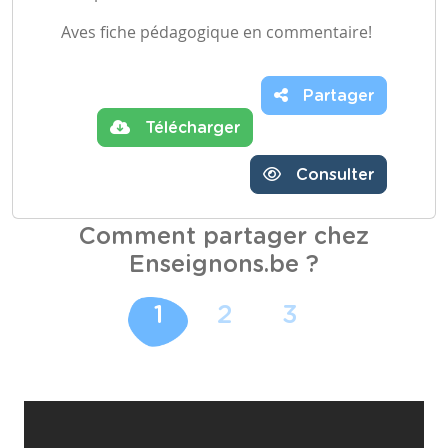
Aves fiche pédagogique en commentaire!
Partager
Télécharger
Consulter
Comment partager chez
Enseignons.be ?
1
2
3