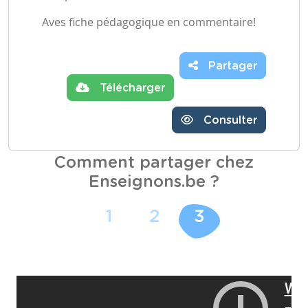
Aves fiche pédagogique en commentaire!
Partager
Télécharger
Consulter
Comment partager chez
Enseignons.be ?
1
2
3