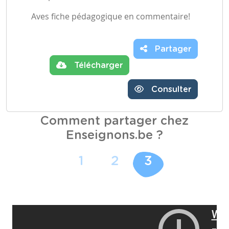
Aves fiche pédagogique en commentaire!
Partager
Télécharger
Consulter
Comment partager chez
Enseignons.be ?
1
2
3