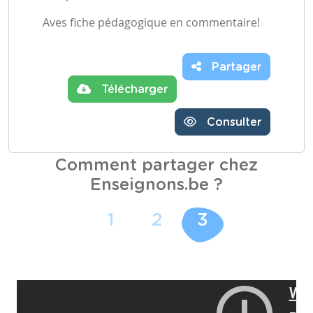
Aves fiche pédagogique en commentaire!
Partager
Télécharger
Consulter
Comment partager chez
Enseignons.be ?
1
2
3