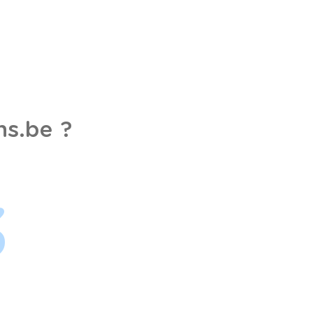
s.be ?
3