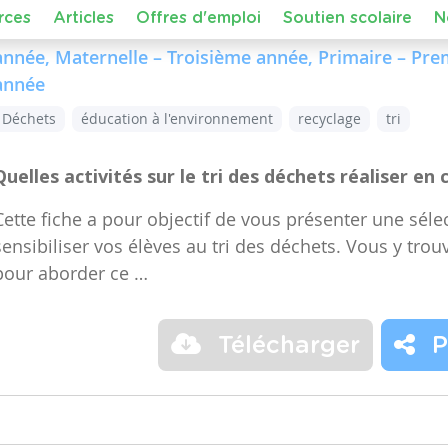
Dans le cours :
FMTTN (Formation Manuelle Techniqu
de niveau
Maternelle – Accueil, Maternelle – Premiè
année, Maternelle – Troisième année, Primaire – Pr
année
Déchets
éducation à l'environnement
recyclage
tri
Quelles activités sur le tri des déchets réaliser en 
Cette fiche a pour objectif de vous présenter une sélec
sensibiliser vos élèves au tri des déchets. Vous y trou
pour aborder ce …
Télécharger
P