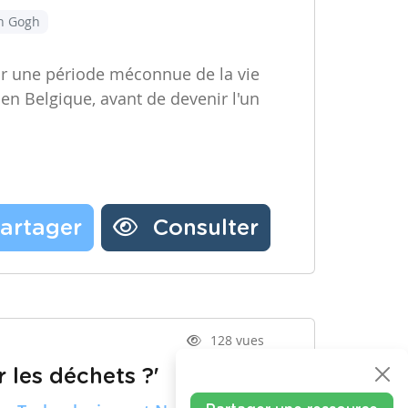
an Gogh
ir une période méconnue de la vie
 en Belgique, avant de devenir l'un
artager
Consulter
128 vues
 les déchets ?'