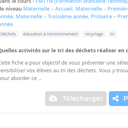
Dans le cours :
FMTTN (Formation Manuelle Techniqu
de niveau
Maternelle – Accueil, Maternelle – Premiè
année, Maternelle – Troisième année, Primaire – Pr
année
Déchets
éducation à l'environnement
recyclage
tri
Quelles activités sur le tri des déchets réaliser en 
Cette fiche a pour objectif de vous présenter une sélec
sensibiliser vos élèves au tri des déchets. Vous y trou
pour aborder ce …
Télécharger
P