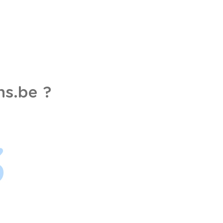
s.be ?
3