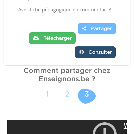
Aves fiche pédagogique en commentaire!
Partager
Télécharger
Consulter
Comment partager chez
Enseignons.be ?
1
2
3