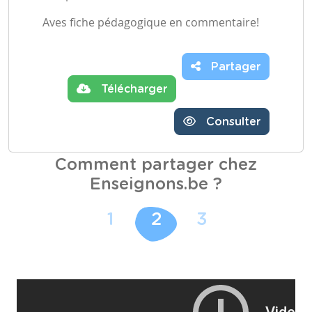
Aves fiche pédagogique en commentaire!
Partager
Télécharger
Consulter
Comment partager chez
Enseignons.be ?
1
2
3