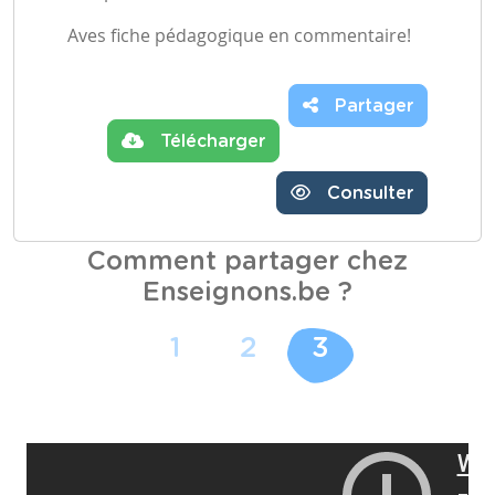
Aves fiche pédagogique en commentaire!
Partager
Télécharger
Consulter
Comment partager chez
Enseignons.be ?
1
2
3