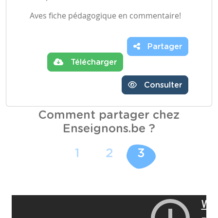
Aves fiche pédagogique en commentaire!
Partager
Télécharger
Consulter
Comment partager chez
Enseignons.be ?
1
2
3