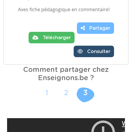
Aves fiche pédagogique en commentaire!
Partager
Télécharger
Consulter
Comment partager chez
Enseignons.be ?
1
2
3