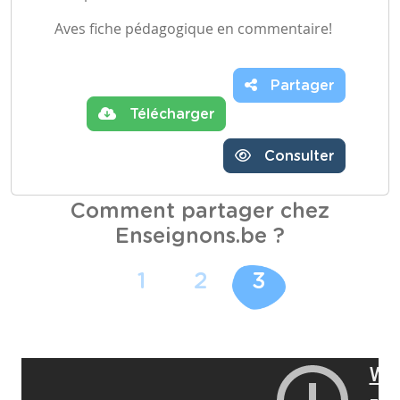
Aves fiche pédagogique en commentaire!
Partager
Télécharger
Consulter
Comment partager chez
Enseignons.be ?
1
2
3