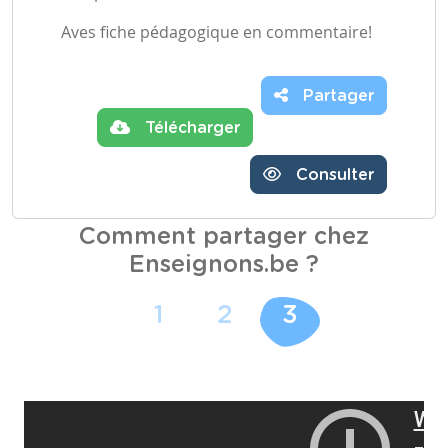
Aves fiche pédagogique en commentaire!
Partager
Télécharger
Consulter
Comment partager chez
Enseignons.be ?
1
2
3