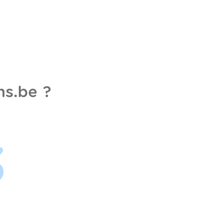
s.be ?
3