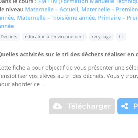
Dans le cours :
FMTTN (Formation Manuelle Techniqu
de niveau
Maternelle – Accueil, Maternelle – Premiè
année, Maternelle – Troisième année, Primaire – Pr
année
Déchets
éducation à l'environnement
recyclage
tri
Quelles activités sur le tri des déchets réaliser en 
Cette fiche a pour objectif de vous présenter une sélec
sensibiliser vos élèves au tri des déchets. Vous y trou
pour aborder ce …
Télécharger
P