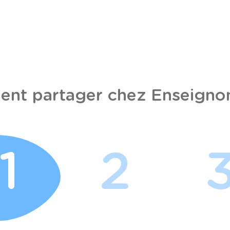
nt partager chez Enseignon
1
2