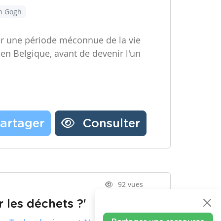
an Gogh
ir une période méconnue de la vie
 en Belgique, avant de devenir l'un
artager
Consulter
92 vues
 les déchets ?'