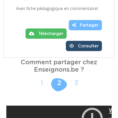
Aves fiche pédagogique en commentaire!
Partager
Télécharger
Consulter
Comment partager chez
Enseignons.be ?
1
2
3