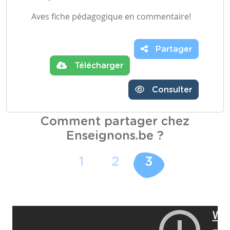
Aves fiche pédagogique en commentaire!
Partager
Télécharger
Consulter
Comment partager chez
Enseignons.be ?
1
2
3