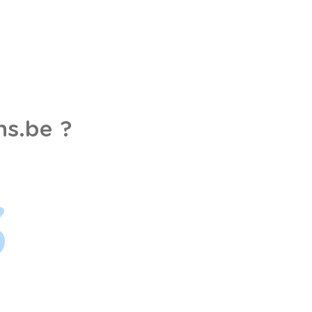
s.be ?
3