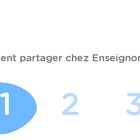
nt partager chez Enseignon
1
2