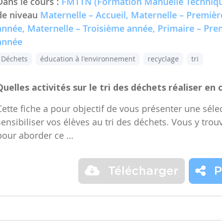
Dans le cours :
FMTTN (Formation Manuelle Techniqu
de niveau
Maternelle – Accueil, Maternelle – Premiè
année, Maternelle – Troisième année, Primaire – Pr
année
Déchets
éducation à l'environnement
recyclage
tri
Quelles activités sur le tri des déchets réaliser en 
Cette fiche a pour objectif de vous présenter une sélec
sensibiliser vos élèves au tri des déchets. Vous y trou
pour aborder ce …
Télécharger
P