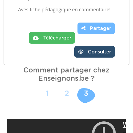
Aves fiche pédagogique en commentaire!
Partager
Télécharger
Consulter
Comment partager chez
Enseignons.be ?
1
2
3