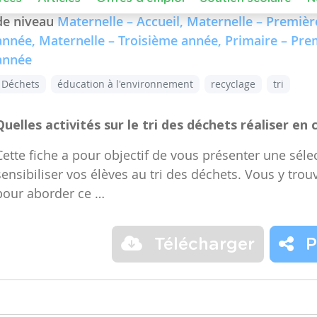
Dans le cours :
FMTTN (Formation Manuelle Techniqu
de niveau
Maternelle – Accueil, Maternelle – Premiè
année, Maternelle – Troisième année, Primaire – Pr
année
Déchets
éducation à l'environnement
recyclage
tri
Quelles activités sur le tri des déchets réaliser en 
Cette fiche a pour objectif de vous présenter une sélec
sensibiliser vos élèves au tri des déchets. Vous y trou
pour aborder ce …
Télécharger
P