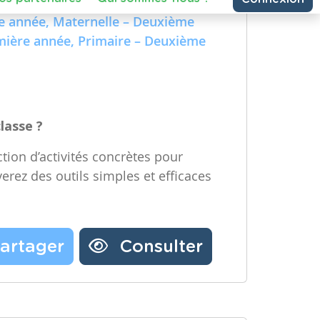
e Technologique et Numérique)
Partager une ressource
re année, Maternelle – Deuxième
emière année, Primaire – Deuxième
Nos partenaires
Notre newsletter
Contactez-nous
classe ?
tion d’activités concrètes pour
verez des outils simples et efficaces
artager
Consulter