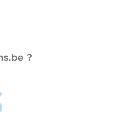
s.be ?
3