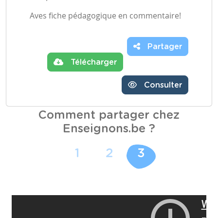
Aves fiche pédagogique en commentaire!
Partager
Télécharger
Consulter
Comment partager chez
Enseignons.be ?
1
2
3