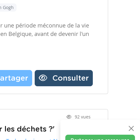
an Gogh
ir une période méconnue de la vie
 en Belgique, avant de devenir l'un
artager
Consulter
92 vues
 les déchets ?'