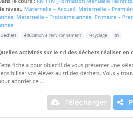
Dans le cours :
FMTTN (Formation Manuelle Techniqu
de niveau
Maternelle – Accueil, Maternelle – Premiè
année, Maternelle – Troisième année, Primaire – Pr
année
Déchets
éducation à l'environnement
recyclage
tri
Quelles activités sur le tri des déchets réaliser en 
Cette fiche a pour objectif de vous présenter une sélec
sensibiliser vos élèves au tri des déchets. Vous y trou
pour aborder ce …
Télécharger
P