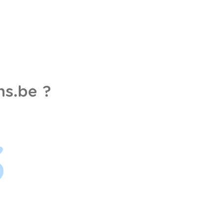
s.be ?
3