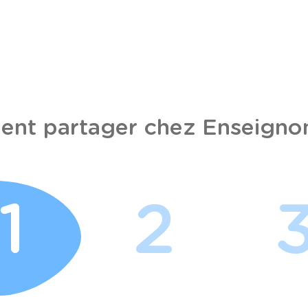
nt partager chez Enseignon
1
2