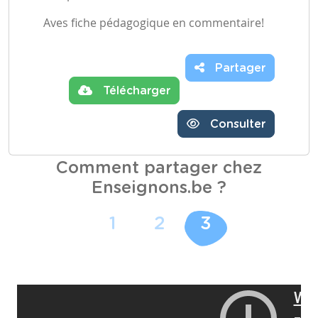
Aves fiche pédagogique en commentaire!
Partager
Télécharger
Consulter
Comment partager chez
Enseignons.be ?
1
2
3