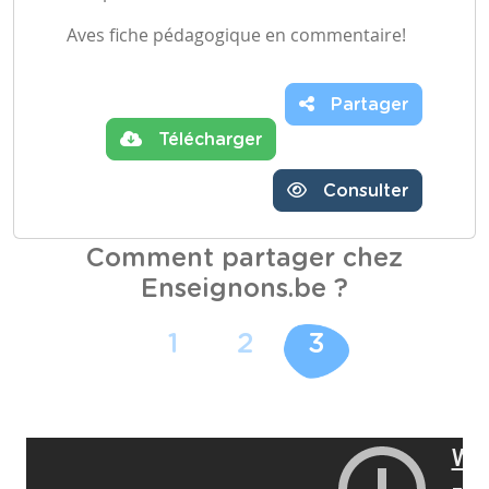
Aves fiche pédagogique en commentaire!
Partager
Télécharger
Consulter
Comment partager chez
Enseignons.be ?
1
2
3