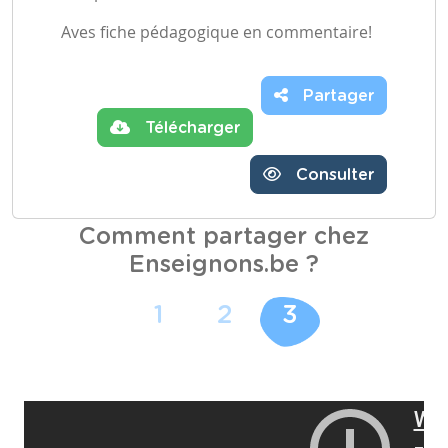
Aves fiche pédagogique en commentaire!
Partager
Télécharger
Consulter
Comment partager chez
Enseignons.be ?
1
2
3