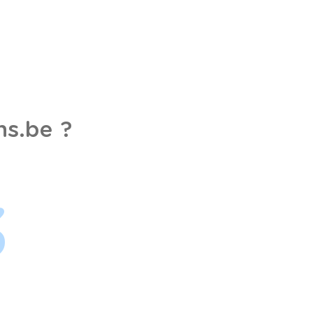
s.be ?
3