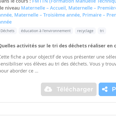
Dans le cours :
FMTTN (Formation Manuelle Techniqu
de niveau
Maternelle – Accueil, Maternelle – Premiè
année, Maternelle – Troisième année, Primaire – Pr
année
Déchets
éducation à l'environnement
recyclage
tri
Quelles activités sur le tri des déchets réaliser en 
Cette fiche a pour objectif de vous présenter une sélec
sensibiliser vos élèves au tri des déchets. Vous y trou
pour aborder ce …
Télécharger
P