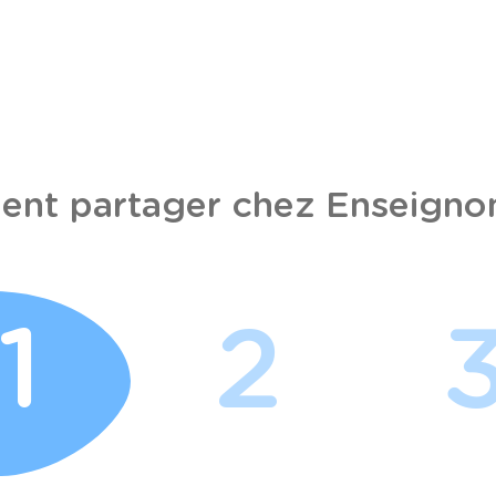
nt partager chez Enseignon
1
2